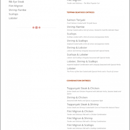
változatosságot nyújtja, mint a Sakura kiterjedt étlapja.
A
weiss casino
való navigálás olyan egyszerű, mint a
Sakura részletes étlapjáról való rendelés - mindezt a
felhasználói élmény fokozása érdekében tervezték. Akár
egy Sakura asztalnál ülve kóstolgatja híres Teppanyaki
ételeiket, akár egy Weiss játék izgalmában merül el,
garantáltan emlékezetes élményben lesz része. Mind a
Sakura, mind a Kaszinó arra törekszik, hogy felülmúlja
az elvárásokat, kiemelkedő, egyedi élményt nyújtva
vendégeinek; az egyik a gasztronómiai kifinomultságot,
a másik a szórakoztatást és a felhasználói interakciót
helyezi előtérbe. Szóval miért ne élvezné mindkét világ
legjavát egy siklerville-i Sakura étteremben elfogyasztva
étkezést, majd egy Weiss játékkal lazítva?