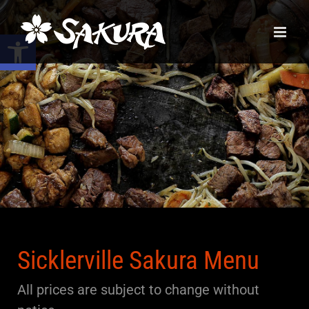
Skip
to
Open toolbar
content
Sicklerville Sakura Menu
All prices are subject to change without