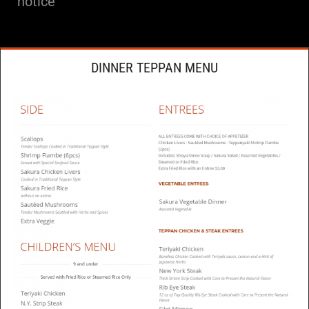
notice
Fedezze fel a kulináris művészetek isteni fúzióját a
sicklerville-i Sakura Steakhouse-ban, ahol a kivételes
japán konyha találkozik a modern fine dininggal. A
DINNER TEPPAN MENU
kiváló minőségű friss alapanyagok és a szakértői
kézművesség a Sakura élmény védjegyei. Világhírű
séfjeik felejthetetlen látványt nyújtanak: sistergő steak,
omlós sushi és ízletes tempura, amelyektől még többet
fog kívánni. A Sakura Steakhouse tökéletes azok
számára, akik értékelik a nagyszerű ételeket, ahogy a
kaszinó is ideális úti cél azok számára, akik élvezik a
kifinomult játékélményt. A Weiss, amely elsőrangú
online kaszinóélményéről ismert, magas mércét állít fel,
akárcsak a Sakura a gasztronómiai kínálatával. Az élő
osztós játékok, nyerőgépek és kártyajátékok bőséges
választékával a Weiss ugyanazt a felemelő élményt és